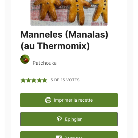
Manneles (Manalas)
(au Thermomix)
Patchouka
5
DE
15
VOTES
Imprimer la recette
Epingler