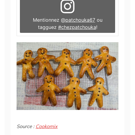
Mentionnez
@patchouka67
ou
tagguez
#chezpatchouka
!
Source :
Cookomix