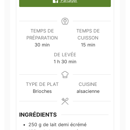
Partager
TEMPS DE
TEMPS DE
PRÉPARATION
CUISSON
minutes
minutes
30
min
15
min
DE LEVÉE
heure
minutes
1
h
30
min
TYPE DE PLAT
CUISINE
Brioches
alsacienne
INGRÉDIENTS
250
g
de lait demi écrémé