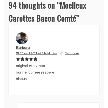
94 thoughts on “
Moelleux
Carottes Bacon Comté
”
Barbara
23 avril 2021 at 6 h 44 mins
Répondre
original et sympa
bonne journée j’espère
bisous