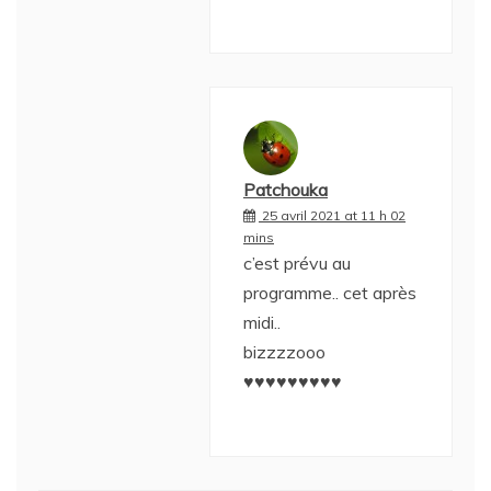
Patchouka
25 avril 2021 at 11 h 02
mins
c’est prévu au
programme.. cet après
midi..
bizzzzooo
♥♥♥♥♥♥♥♥♥