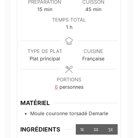
PRÉPARATION
CUISSON
minutes
minutes
15
min
45
min
TEMPS TOTAL
heure
1
h
TYPE DE PLAT
CUISINE
Plat principal
Française
PORTIONS
6
personnes
MATÉRIEL
Moule couronne torsadé Demarle
INGRÉDIENTS
1x
2x
3x