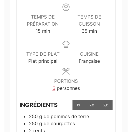
TEMPS DE
TEMPS DE
PRÉPARATION
CUISSON
minutes
minutes
15
min
35
min
TYPE DE PLAT
CUISINE
Plat principal
Française
PORTIONS
6
personnes
INGRÉDIENTS
1x
2x
3x
250
g
de pommes de terre
250
g
de courgettes
2
œufs