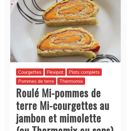
Courgettes
Flexipat
Plats complets
Pommes de terre
Thermomix
Roulé Mi-pommes de
terre Mi-courgettes au
jambon et mimolette
(au Thermomix ou sans)