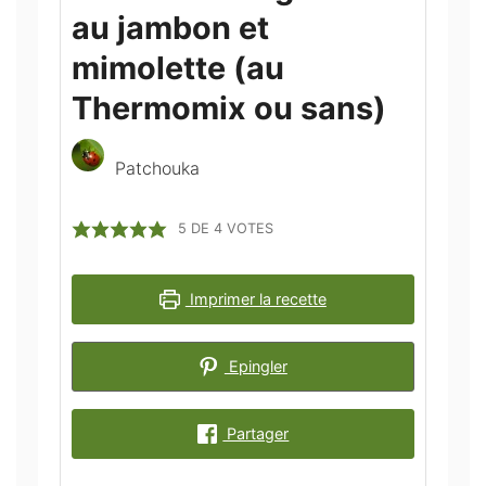
au jambon et
mimolette (au
Thermomix ou sans)
Patchouka
5
DE
4
VOTES
Imprimer la recette
Epingler
Partager