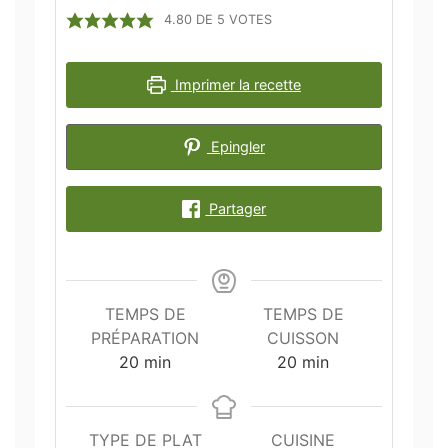
4.80
DE
5
VOTES
Imprimer la recette
Epingler
Partager
TEMPS DE
TEMPS DE
PRÉPARATION
CUISSON
minutes
minutes
20
min
20
min
TYPE DE PLAT
CUISINE