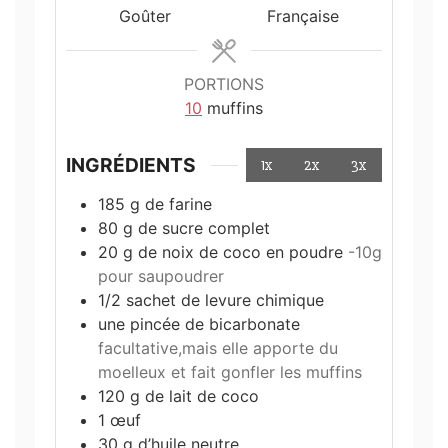
Goûter
Française
PORTIONS
10
muffins
INGRÉDIENTS
1x
2x
3x
185
g
de farine
80
g
de sucre complet
20
g
de noix de coco en poudre
-10g
pour saupoudrer
1/2
sachet de levure chimique
une pincée de bicarbonate
facultative,mais elle apporte du
moelleux et fait gonfler les muffins
120
g
de lait de coco
1
œuf
30
g
d’huile neutre