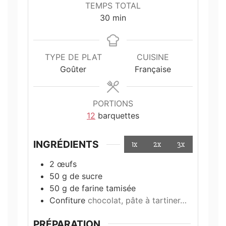
TEMPS TOTAL
minutes
30
min
TYPE DE PLAT
CUISINE
Goûter
Française
PORTIONS
12
barquettes
INGRÉDIENTS
1x
2x
3x
2
œufs
50
g
de sucre
50
g
de farine tamisée
Confiture
chocolat, pâte à tartiner…
PRÉPARATION