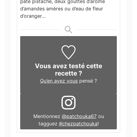
pâte pistache, deux gouttes d’arôme
d’amandes amères ou d’eau de fleur
d’oranger…
Vous avez testé cette
recette ?
Qu’en avez vous
pensé ?
Mentionnez
@patchouka67
ou
tagguez
#chezpatchouka
!