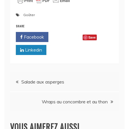
Goûter
SHARE
Facebook
Twitter
Save
Linkedin
Navigation
Salade aux asperges
de
Wraps au concombre et au thon
l’article
VOUS AIMEREZ AUSSI