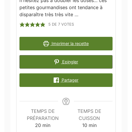
n'hésitez pas à doubler les doses… ces
petites gourmandises ont tendance à
disparaître très très vite …
5
DE
7
VOTES
Imprimer la recette
Epingler
Partager
TEMPS DE
TEMPS DE
PRÉPARATION
CUISSON
minutes
minutes
20
min
10
min